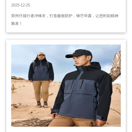
您时刻精神焕发！​
2025-12-25
郑州仟禧行者冲锋衣，打造极致防护，锋芒毕露，让您时刻精神
焕发！​