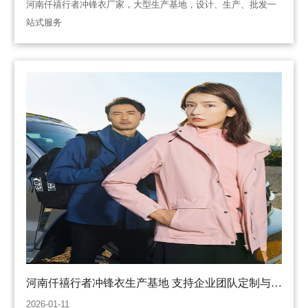
河南仟禧行者冲锋衣厂家，大型生产基地，设计、生产、批发一
站式服务
河南仟禧行者冲锋衣生产基地 支持企业团队定制与个
人专属设计，可灵活融入标识、配色与功能需求
2026-01-11