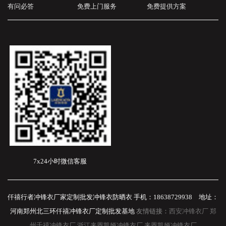
有问必答
免费上门服务
免费提供方案
7x24小时微信客服
仟禧行者冲锋衣厂家定制批发冲锋衣防晒衣 手机：18638729938 地址：
河南郑州北三环仟禧冲锋衣厂定制批发基地
友情链接：
西安冲锋衣厂
郑
州千禧冲锋衣厂
浙江来恩凯娅冲锋衣厂
来恩凯娅冲锋衣厂