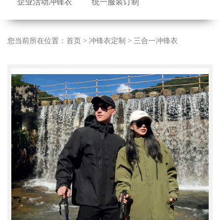
企业活动冲锋衣
统一服装订制
您当前所在位置：
首页
>
冲锋衣定制
>
三合一冲锋衣